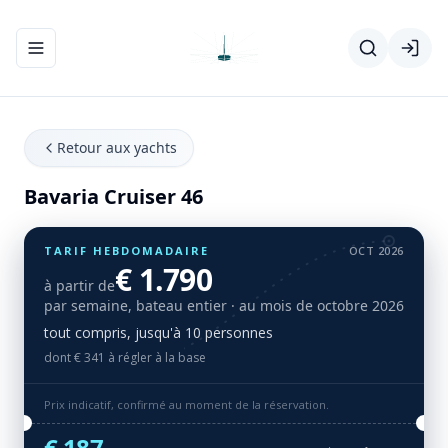
Ouvrir/fermer le menu de navigation
Retour aux yachts
Bavaria Cruiser 46
TARIF HEBDOMADAIRE
OCT 2026
€ 1.790
à partir de
par semaine, bateau entier
· au mois de octobre 2026
tout compris, jusqu'à 10 personnes
dont € 341 à régler à la base
Prix indicatif, confirmé au moment de la réservation.
€ 187