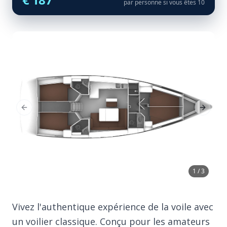
par personne si vous êtes 10
Previous Slide
Next Sl
1 / 3
Vivez l'authentique expérience de la voile avec
un voilier classique. Conçu pour les amateurs