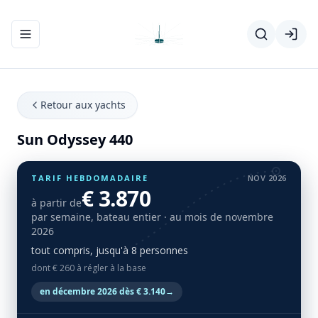
Ouvrir/fermer le menu de navigation
Retour aux yachts
Sun Odyssey 440
TARIF HEBDOMADAIRE
NOV 2026
€ 3.870
à partir de
par semaine, bateau entier
· au mois de novembre
2026
tout compris, jusqu'à 8 personnes
dont € 260 à régler à la base
en décembre 2026 dès € 3.140
→