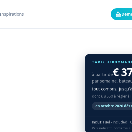
s
Inspirations
Dema
TARIF HEBDOMAD
€ 3
à partir de
par semaine, bateau
tout compris, jusqu'
dont € 8.550 à régler à 
en octobre 2026 dès 
Inclus:
Fuel - included · Crew - in
Prix indicatif, confirmé 