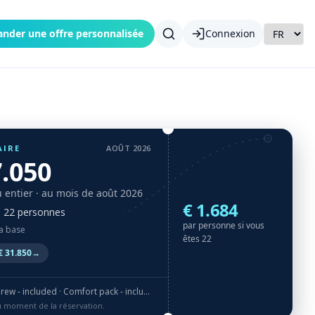
nder une offre personnalisée
Connexion
AIRE
AOÛT 2026
7.050
 entier
· au mois de août 2026
€ 1.684
à 22 personnes
par personne si vous
la base
êtes 22
€ 31.850
→
cluded · Comfort pack - included · Watersports - included
au moment de la réservation.