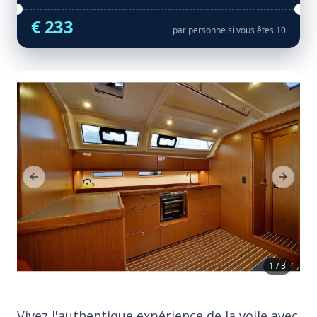
€ 233
par personne si vous êtes 10
Previous Slide
Next Sl
1 / 3
Vivez l'authentique expérience de la voile avec