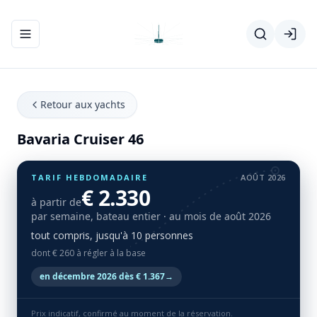
Ouvrir/fermer le menu de navigation
Retour aux yachts
Bavaria Cruiser 46
TARIF HEBDOMADAIRE
AOÛT 2026
€ 2.330
à partir de
par semaine, bateau entier
· au mois de août 2026
tout compris, jusqu'à 10 personnes
dont € 260 à régler à la base
en décembre 2026 dès € 1.367
→
Prix indicatif, confirmé au moment de la réservation.