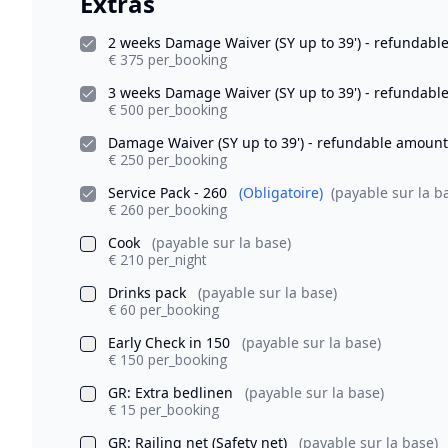
Extras
2 weeks Damage Waiver (SY up to 39') - refundab
€ 375 per_booking
3 weeks Damage Waiver (SY up to 39') - refundab
€ 500 per_booking
Damage Waiver (SY up to 39') - refundable amoun
€ 250 per_booking
Service Pack - 260
(Obligatoire)
(payable sur la b
€ 260 per_booking
Cook
(payable sur la base)
€ 210 per_night
Drinks pack
(payable sur la base)
€ 60 per_booking
Early Check in 150
(payable sur la base)
€ 150 per_booking
GR: Extra bedlinen
(payable sur la base)
€ 15 per_booking
GR: Railing net (Safety net)
(payable sur la base)