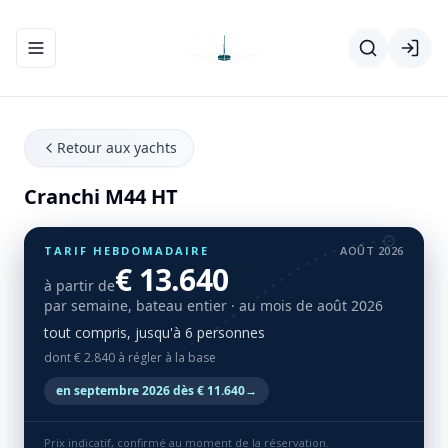
Ouvrir/fermer le menu de navigation
Retour aux yachts
Cranchi M44 HT
TARIF HEBDOMADAIRE
AOÛT 2026
€ 13.640
à partir de
par semaine, bateau entier
· au mois de août 2026
tout compris, jusqu'à 6 personnes
dont € 2.840 à régler à la base
en septembre 2026 dès € 11.640
→
Prix indicatif, confirmé au moment de la réservation.