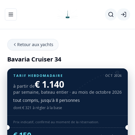
Ouvrir/fermer le menu de navigation
Retour aux yachts
Bavaria Cruiser 34
TARIF HEBDOMADAIRE
OCT 2026
€ 1.140
à partir de
par semaine, bateau entier
· au mois de octobre 2026
tout compris, jusqu'à 8 personnes
dont € 321 à régler à la base
Prix indicatif, confirmé au moment de la réservation.
€ 150