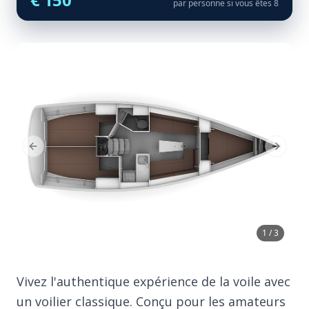
par personne si vous êtes 8
Previous Slide
Next Sl
1 / 3
Vivez l'authentique expérience de la voile avec
un voilier classique. Conçu pour les amateurs