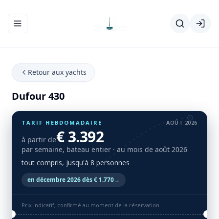
Ouvrir/fermer le menu de navigation
Retour aux yachts
Dufour 430
TARIF HEBDOMADAIRE
AOÛT 2026
€ 3.392
à partir de
par semaine, bateau entier
· au mois de août 2026
tout compris, jusqu'à 8 personnes
en décembre 2026 dès € 1.770
→
Prix indicatif, confirmé au moment de la réservation.