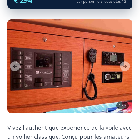
par personne si vous êtes 12
Previous Slide
Next Sl
1 / 7
Vivez l'authentique expérience de la voile avec
un voilier classique. Conçu pour les amateurs