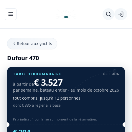
Ouvrir/fermer le menu de navigation
Retour aux yachts
Dufour 470
TARIF HEBDOMADAIRE
OCT 2026
€ 3.527
à partir de
par semaine, bateau entier
· au mois de octobre 2026
tout compris, jusqu'à 12 personnes
dont € 335 à régler à la base
Prix indicatif, confirmé au moment de la réservation.
€ 294