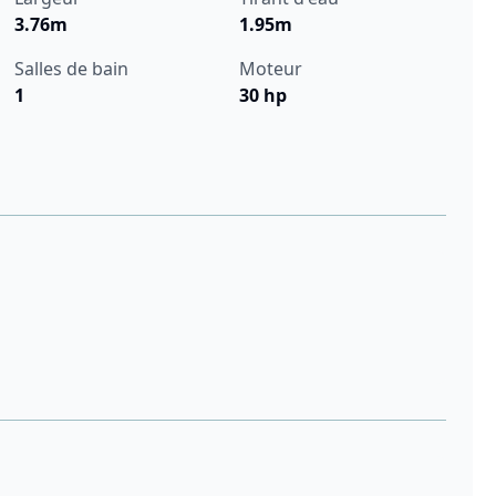
3.76m
1.95m
Salles de bain
Moteur
1
30 hp