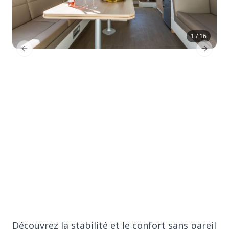
1 / 16
Previous Slide
Next Sl
Découvrez la stabilité et le confort sans pareil