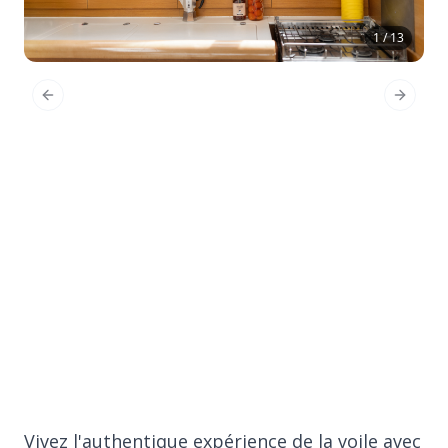
1 / 13
Previous Slide
Next Sl
Vivez l'authentique expérience de la voile avec