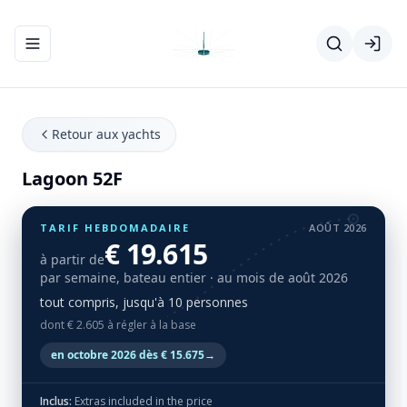
Ouvrir/fermer le menu de navigation
Retour aux yachts
Lagoon 52F
TARIF HEBDOMADAIRE
AOÛT 2026
€ 19.615
à partir de
par semaine, bateau entier
· au mois de août 2026
tout compris, jusqu'à 10 personnes
dont € 2.605 à régler à la base
en octobre 2026 dès € 15.675
→
Inclus:
Extras included in the price