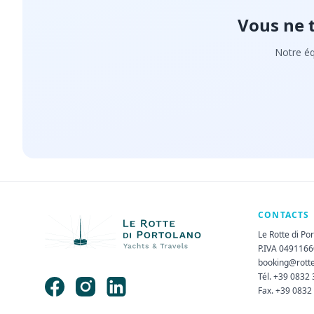
Vous ne 
Notre éq
CONTACTS
Le Rotte di Po
P.IVA 049116
booking@rott
Tél. +39 0832
Fax. +39 0832