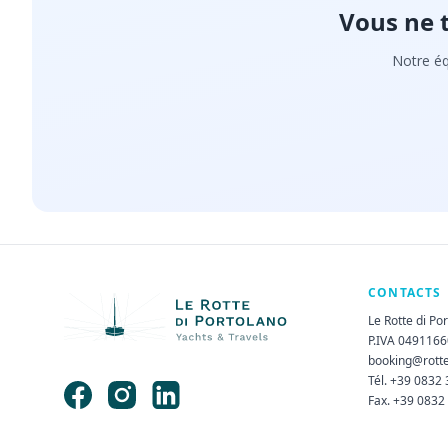
Vous ne 
Notre éq
CONTACTS
Le Rotte di Po
P.IVA 049116
booking@rott
Tél. +39 0832
Fax. +39 0832