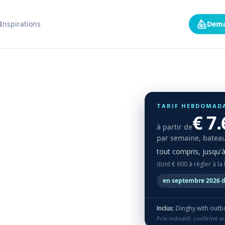
s
Inspirations
Dema
TARIF HEBDOMAD
€ 7
à partir de
par semaine, bateau
tout compris, jusqu'
dont € 600 à régler à la
en septembre 2026 d
Inclus:
Dinghy with outb
Prix indicatif, confirmé 