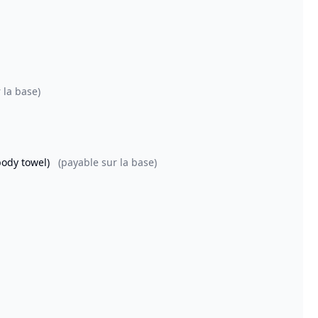
 la base)
body towel)
(payable sur la base)