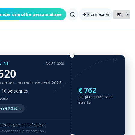
nder une offre personnalisée
Connexion
AIRE
AOÛT 2026
.620
 entier
· au mois de août 2026
€ 762
à 10 personnes
par personne si vous
 base
êtes 10
ès € 7.350
→
oard engine FREE of charge
au moment de la réservation.