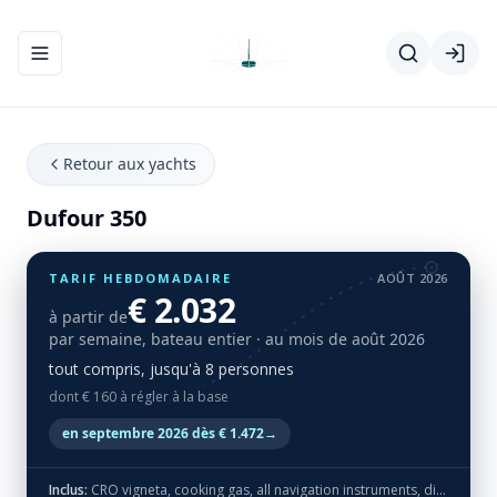
Ouvrir/fermer le menu de navigation
Retour aux yachts
Dufour 350
TARIF HEBDOMADAIRE
AOÛT 2026
€ 2.032
à partir de
par semaine, bateau entier
· au mois de août 2026
tout compris, jusqu'à 8 personnes
dont € 160 à régler à la base
en septembre 2026 dès € 1.472
→
Inclus:
CRO vigneta, cooking gas, all navigation instruments, dinghy, bedding