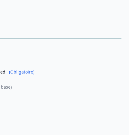
ired
(Obligatoire)
 base)