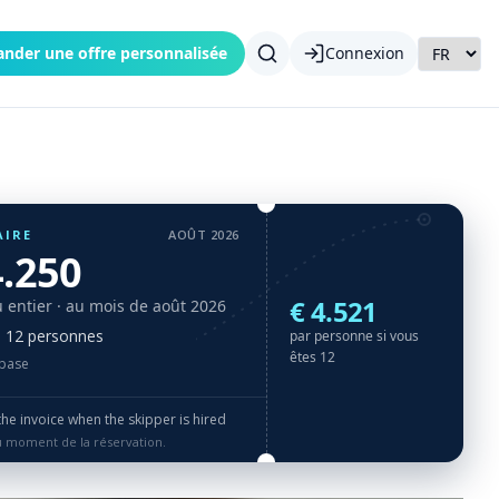
nder une offre personnalisée
Connexion
AIRE
AOÛT 2026
4.250
€ 4.521
 entier
· au mois de août 2026
à 12 personnes
par personne si vous
êtes 12
 base
e invoice when the skipper is hired
au moment de la réservation.