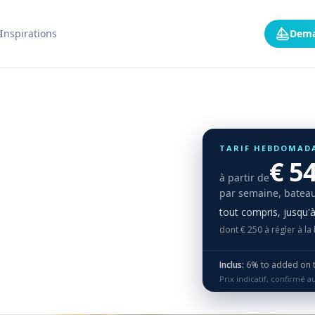
s
Inspirations
Dema
TARIF HEBDOMAD
€ 5
à partir de
par semaine, bateau
tout compris, jusqu'
dont € 250 à régler à la
Inclus:
6% to added on th
Prix indicatif, confirmé 