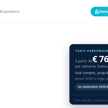
s
Inspirations
Dema
TARIF HEBDOMAD
€ 7
à partir de
par semaine, bateau
tout compris, jusqu'
dont € 19.937 à régler à
en septembre 2026 d
Prix indicatif, confirmé 