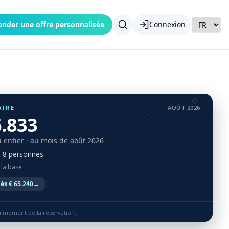
nder une offre personnalisée
Connexion
AIRE
AOÛT 2026
6.833
 entier
· au mois de août 2026
à 8 personnes
 la base
ès € 65.240
→
au moment de la réservation.