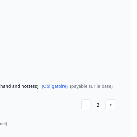
khand and hostess)
(Obligatoire)
(payable sur la base)
2
-
+
ase)