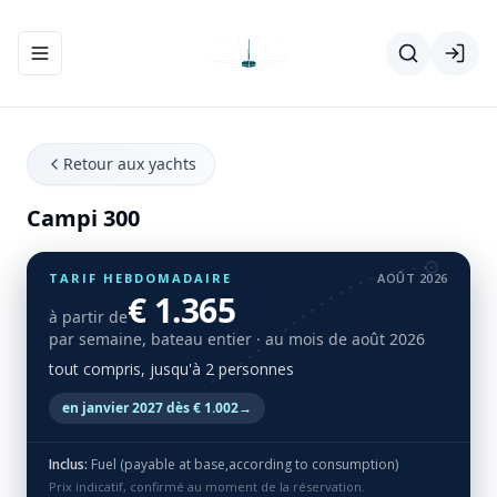
Ouvrir/fermer le menu de navigation
Retour aux yachts
Campi 300
TARIF HEBDOMADAIRE
AOÛT 2026
€ 1.365
à partir de
par semaine, bateau entier
· au mois de août 2026
tout compris, jusqu'à 2 personnes
en janvier 2027 dès € 1.002
→
Inclus:
Fuel (payable at base,according to consumption)
Prix indicatif, confirmé au moment de la réservation.