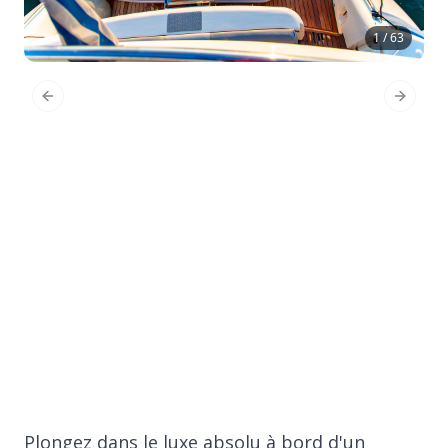
1 / 63
Previous Slide
Next Sl
Plongez dans le luxe absolu à bord d'un