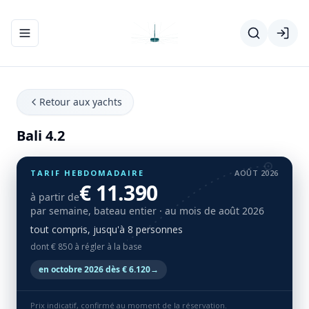
Ouvrir/fermer le menu de navigation
Retour aux yachts
Bali 4.2
TARIF HEBDOMADAIRE
AOÛT 2026
€ 11.390
à partir de
par semaine, bateau entier
· au mois de août 2026
tout compris, jusqu'à 8 personnes
dont € 850 à régler à la base
en octobre 2026 dès € 6.120
→
Prix indicatif, confirmé au moment de la réservation.