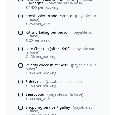
(Sardegna)
(payable sur la base)
€ 1400 per_booking
Kayak Salerno and Portisco
(payable sur
la base)
€ 250 per_week
Kit snorkeling per person
(payable sur
la base)
€ 20 per_week
Late Check-in (after 19:00)
(payable sur
la base)
€ 150 per_booking
Priority check-in at 14:00
(payable sur la
base)
€ 350 per_booking
Safety net
(payable sur la base)
€ 150 per_booking
Seascooter
(payable sur la base)
€ 300 per_week
Shopping service + galley
(payable sur
la base)