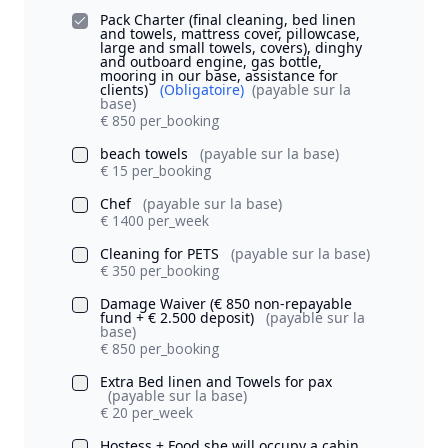
Pack Charter (final cleaning, bed linen
and towels, mattress cover, pillowcase,
large and small towels, covers), dinghy
and outboard engine, gas bottle,
mooring in our base, assistance for
clients)
(Obligatoire)
(payable sur la
base)
€ 850 per_booking
beach towels
(payable sur la base)
€ 15 per_booking
Chef
(payable sur la base)
€ 1400 per_week
Cleaning for PETS
(payable sur la base)
€ 350 per_booking
Damage Waiver (€ 850 non-repayable
fund + € 2.500 deposit)
(payable sur la
base)
€ 850 per_booking
Extra Bed linen and Towels for pax
(payable sur la base)
€ 20 per_week
Hostess + Food she will occupy a cabin