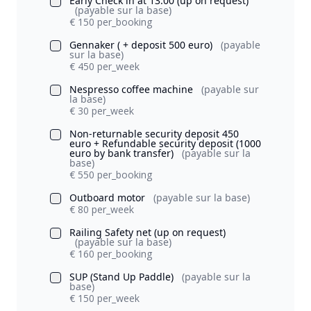
Early Check in at 13:00 (up on request)
(payable sur la base)
€ 150 per_booking
Gennaker ( + deposit 500 euro)
(payable
sur la base)
€ 450 per_week
Nespresso coffee machine
(payable sur
la base)
€ 30 per_week
Non-returnable security deposit 450
euro + Refundable security deposit (1000
euro by bank transfer)
(payable sur la
base)
€ 550 per_booking
Outboard motor
(payable sur la base)
€ 80 per_week
Railing Safety net (up on request)
(payable sur la base)
€ 160 per_booking
SUP (Stand Up Paddle)
(payable sur la
base)
€ 150 per_week