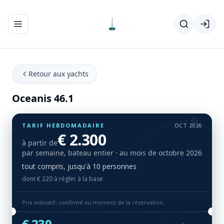
Ouvrir/fermer le menu de navigation
Retour aux yachts
Oceanis 46.1
TARIF HEBDOMADAIRE
OCT 2026
€ 2.300
à partir de
par semaine, bateau entier
· au mois de octobre 2026
tout compris, jusqu'à 10 personnes
dont € 220 à régler à la base
Prix indicatif, confirmé au moment de la réservation.
€ 230