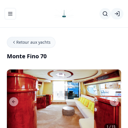
Ouvrir/fermer le menu de navigation
Retour aux yachts
Monte Fino 70
Previous Slide
Next Sl
1 / 15