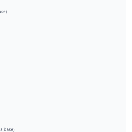
ase)
la base)