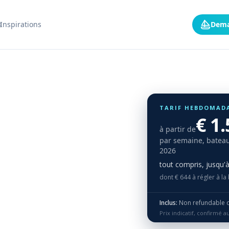
s
Inspirations
Dema
TARIF HEBDOMAD
€ 1
à partir de
par semaine, bateau
2026
tout compris, jusqu'
dont € 644 à régler à la
Inclus:
Non refundable damage de
Prix indicatif, confirmé 