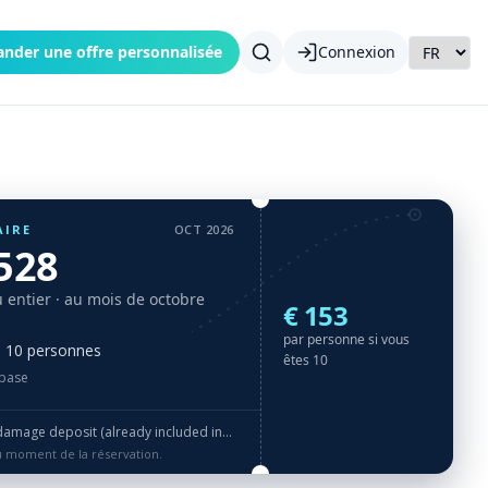
nder une offre personnalisée
Connexion
AIRE
OCT 2026
.528
 entier
· au mois de octobre
€ 153
par personne si vous
à 10 personnes
êtes 10
 base
posit (already included in price of basic package)
au moment de la réservation.