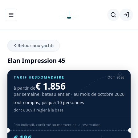
Ouvrir/fermer le menu de navigation
Retour aux yachts
Elan Impression 45
TARIF HEBDOMADAIRE
OCT 2026
€ 1.856
à partir de
par semaine, bateau entier
· au mois de octobre 2026
tout compris, jusqu'à 10 personnes
dont € 369 à régler à la base
Prix indicatif, confirmé au moment de la réservation.
€ 186