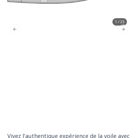
1 / 23
Previous Slide
Next Sl
Vivez l'authentique expérience de la voile avec