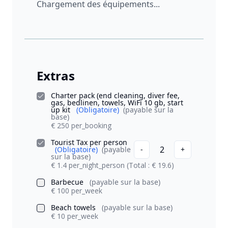
Chargement des équipements...
Extras
Charter pack (end cleaning, diver fee,
gas, bedlinen, towels, WiFi 10 gb, start
up kit
(Obligatoire)
(payable sur la
base)
€ 250 per_booking
Tourist Tax per person
2
(Obligatoire)
(payable
-
+
sur la base)
€ 1.4 per_night_person
(Total : € 19.6)
Barbecue
(payable sur la base)
€ 100 per_week
Beach towels
(payable sur la base)
€ 10 per_week