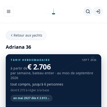
Ouvrir/fermer le menu de navigation
Retour aux yachts
Adriana 36
TARIF HEBDOMADAIRE
SEPT 2026
€ 2.706
à partir de
par semaine, bateau entier
· au mois de septembre
2026
tout compris, jusqu'à 6 personnes
dont € 270 à régler à la base
en mai 2027 dès € 2.013
→