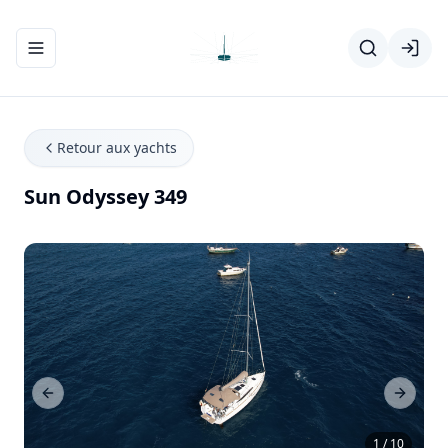
Ouvrir/fermer le menu de navigation
Retour aux yachts
Sun Odyssey 349
Previous Slide
Next Sl
1 / 10