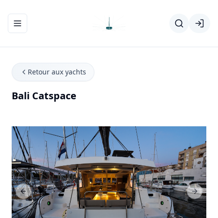
Ouvrir/fermer le menu de navigation
Retour aux yachts
Bali Catspace
Previous Slide
Next Sl