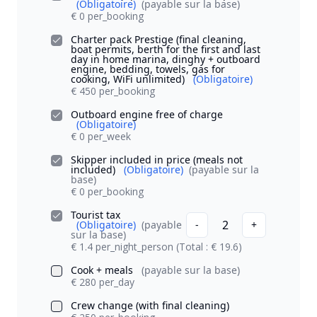
(Obligatoire)
(payable sur la base)
€ 0 per_booking
Charter pack Prestige (final cleaning,
boat permits, berth for the first and last
day in home marina, dinghy + outboard
engine, bedding, towels, gas for
cooking, WiFi unlimited)
(Obligatoire)
€ 450 per_booking
Outboard engine free of charge
(Obligatoire)
€ 0 per_week
Skipper included in price (meals not
included)
(Obligatoire)
(payable sur la
base)
€ 0 per_booking
Tourist tax
2
(Obligatoire)
(payable
-
+
sur la base)
€ 1.4 per_night_person
(Total : € 19.6)
Cook + meals
(payable sur la base)
€ 280 per_day
Crew change (with final cleaning)