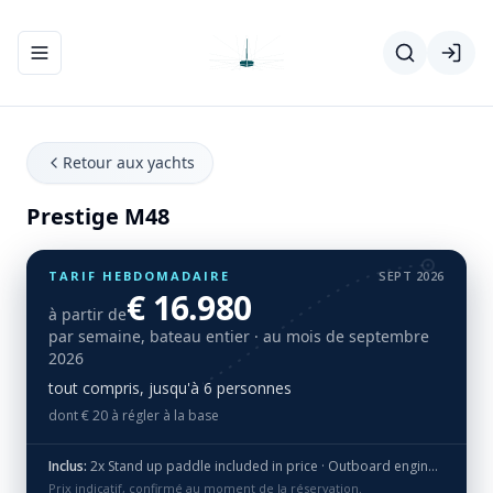
Ouvrir/fermer le menu de navigation
Retour aux yachts
Prestige M48
TARIF HEBDOMADAIRE
SEPT 2026
€ 16.980
à partir de
par semaine, bateau entier
· au mois de septembre
2026
tout compris, jusqu'à 6 personnes
dont € 20 à régler à la base
Inclus:
2x Stand up paddle included in price · Outboard engine free of charge · Skipper included in price (meals not included)
Prix indicatif, confirmé au moment de la réservation.