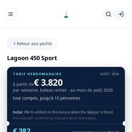
Ouvrir/fermer le menu de navigation
Retour aux yachts
Lagoon 450 Sport
TARIF HEBDOMADAIRE
AOÛT 2026
€ 3.820
à partir de
par semaine, bateau entier
· au mois de août 2026
tout compris, jusqu'à 10 personnes
Inclus:
6% to added on the invoice when the skipper is hired
Prix indicatif, confirmé au moment de la réservation.
€ 382