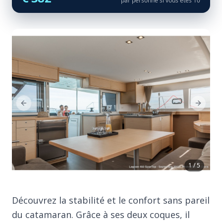
par personne si vous êtes 10
Previous Slide
Next Sl
1 / 5
Découvrez la stabilité et le confort sans pareil
du catamaran. Grâce à ses deux coques, il