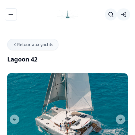
Ouvrir/fermer le menu de navigation
Retour aux yachts
Lagoon 42
Previous Slide
Next Sl