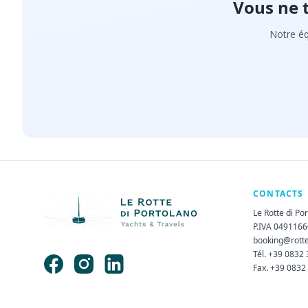
Vous ne 
Notre éq
CONTACTS
Le Rotte di Po
P.IVA 049116
booking@rott
Tél. +39 0832
Fax. +39 0832