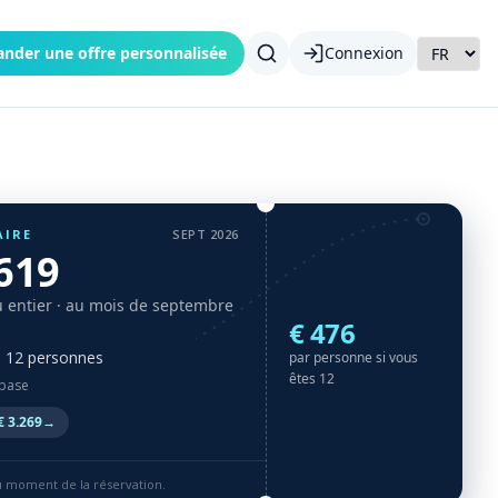
nder une offre personnalisée
Connexion
AIRE
SEPT 2026
.619
 entier
· au mois de septembre
€ 476
à 12 personnes
par personne si vous
êtes 12
 base
€ 3.269
→
au moment de la réservation.