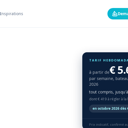
s
Inspirations
Dema
TARIF HEBDOMAD
€ 5
à partir de
par semaine, bateau
2026
tout compris, jusqu'
dont € 419 à régler à la
en octobre 2026 dès 
Prix indicatif, confirmé 