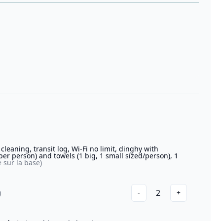
 cleaning, transit log, Wi-Fi no limit, dinghy with
 per person) and towels (1 big, 1 small sized/person), 1
 sur la base)
2
)
-
+