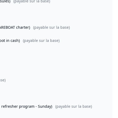
psules)
(payable sur la base)
 BAREBOAT charter)
(payable sur la base)
pot in cash)
(payable sur la base)
ase)
ng refresher program - Sunday)
(payable sur la base)