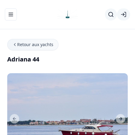
Ouvrir/fermer le menu de navigation
Retour aux yachts
Adriana 44
Previous Slide
Next Sl