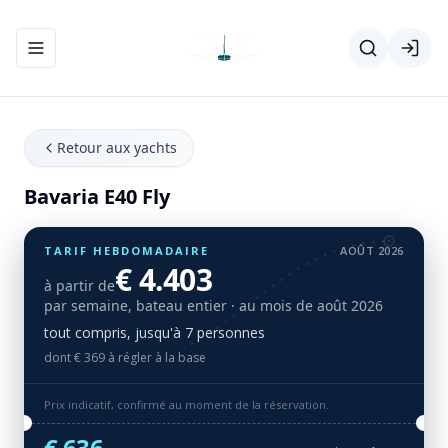
Ouvrir/fermer le menu de navigation
Retour aux yachts
Bavaria E40 Fly
TARIF HEBDOMADAIRE
AOÛT 2026
€ 4.403
à partir de
par semaine, bateau entier
· au mois de août 2026
tout compris, jusqu'à 7 personnes
dont € 369 à régler à la base
Prix indicatif, confirmé au moment de la réservation.
€ 636