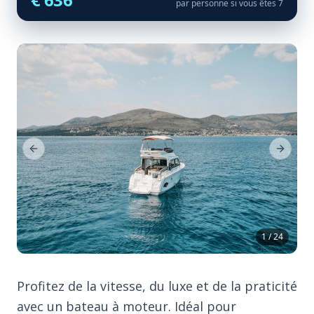
par personne si vous êtes 7
Previous Slide
Next Sl
1 / 24
Profitez de la vitesse, du luxe et de la praticité
avec un bateau à moteur. Idéal pour