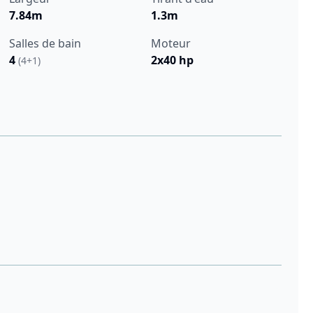
7.84m
1.3m
Salles de bain
Moteur
4
2x40 hp
(4+1)