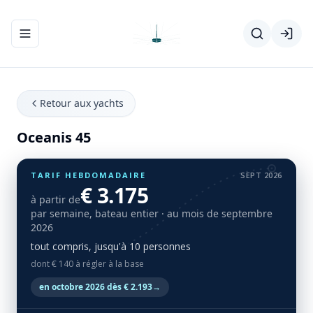
Ouvrir/fermer le menu de navigation
Retour aux yachts
Oceanis 45
TARIF HEBDOMADAIRE
SEPT 2026
€ 3.175
à partir de
par semaine, bateau entier
· au mois de septembre
2026
tout compris, jusqu'à 10 personnes
dont € 140 à régler à la base
en octobre 2026 dès € 2.193
→