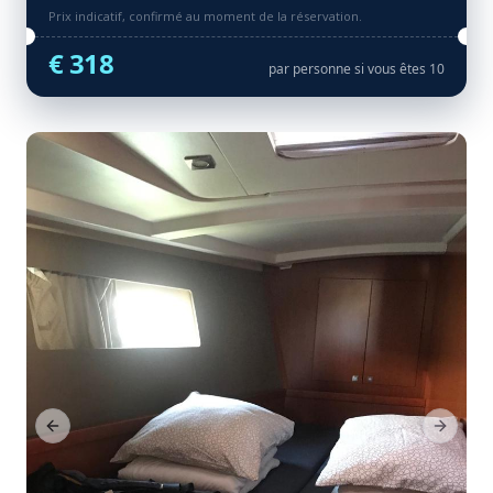
Prix indicatif, confirmé au moment de la réservation.
€ 318
par personne si vous êtes 10
Previous Slide
Next Sl