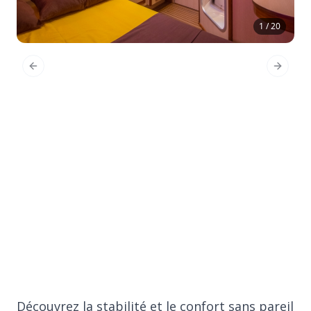
1 / 20
Previous Slide
Next Sl
Découvrez la stabilité et le confort sans pareil