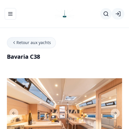
Ouvrir/fermer le menu de navigation
Retour aux yachts
Bavaria C38
Previous Slide
Next Sl