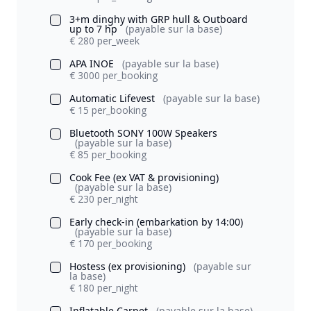
3+m dinghy with GRP hull & Outboard
up to 7 hp
(payable sur la base)
€ 280 per_week
APA INOE
(payable sur la base)
€ 3000 per_booking
Automatic Lifevest
(payable sur la base)
€ 15 per_booking
Bluetooth SONY 100W Speakers
(payable sur la base)
€ 85 per_booking
Cook Fee (ex VAT & provisioning)
(payable sur la base)
€ 230 per_night
Early check-in (embarkation by 14:00)
(payable sur la base)
€ 170 per_booking
Hostess (ex provisioning)
(payable sur
la base)
€ 180 per_night
Inflatable Carpet
(payable sur la base)