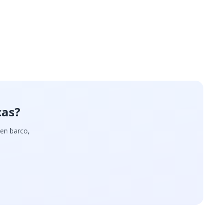
cas?
 en barco,