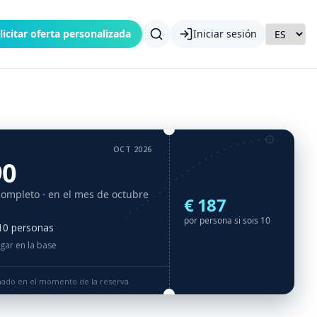
licitar oferta personalizada
Iniciar sesión
OCT 2026
90
completo
· en el mes de octubre
€ 187
por persona si sois 10
 10 personas
agar en la base
rmado en el momento de la reserva.