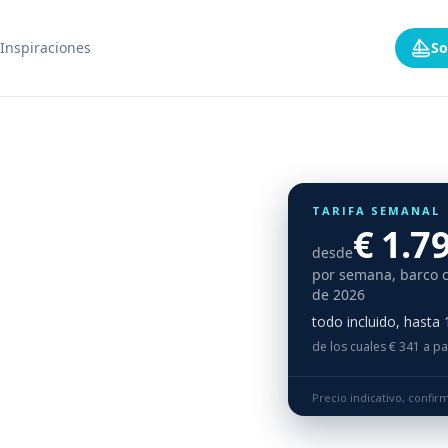
Inspiraciones
So
TARIFA SEMANAL
€ 1.7
desde
por semana, barco 
de 2026
todo incluido, hasta
de los cuales € 341 a p
Precio indicativo, confi