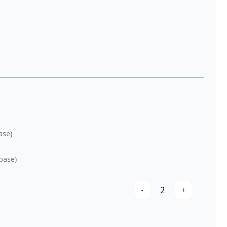
ase)
base)
2
-
+