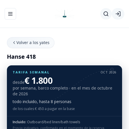
Abrir/cerrar el menú de navegación
Volver a los yates
Hanse 418
TARIFA SEMANAL
OCT 2026
€ 1.800
desde
por semana, barco completo
· en el mes de octubre
de 2026
todo incluido, hasta 8 personas
de los cuales € 450 a pagar en la base
Incluido:
Outboard/bed linen/bath towels
Precio indicativo, confirmado en el momento de la reserva.