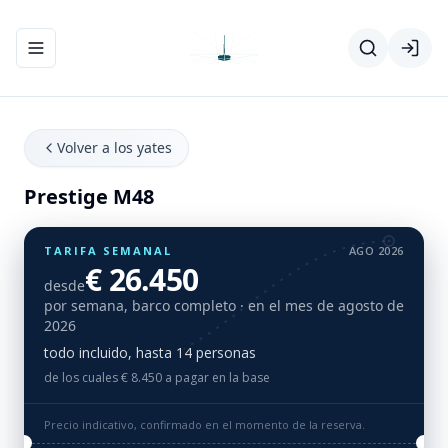
Abrir/cerrar el menú de navegación
Volver a los yates
Prestige M48
TARIFA SEMANAL
AGO 2026
€ 26.450
desde
por semana, barco completo
· en el mes de agosto de
2026
todo incluido, hasta 14 personas
de los cuales € 8.450 a pagar en la base
Precio indicativo, confirmado en el momento de la reserva.