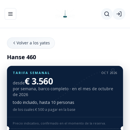
Abrir/cerrar el menú de navegación
Volver a los yates
Hanse 460
TARIFA SEMANAL
OCT 2026
€ 3.560
desde
por semana, barco completo
· en el mes de octubre
de 2026
todo incluido, hasta 10 personas
de los cuales € 500 a pagar en la base
Precio indicativo, confirmado en el momento de la reserva.