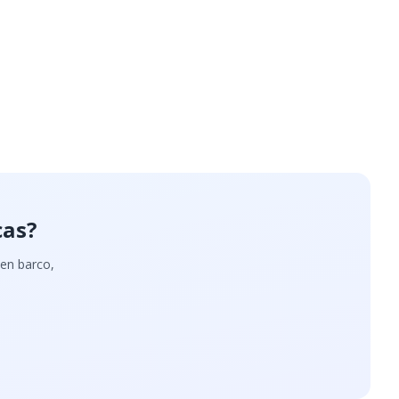
cas?
 en barco,