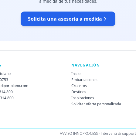
a medida de tus necesidades.
Solicita una asesoría a medida
S
NAVEGACIÓN
rtolano
Inicio
60753
Embarcaciones
ediportolano.com
Cruceros
 314 800
Destinos
 314 800
Inspiraciones
Solicitar oferta personalizada
AVVISO INNOPROCESS - Interventi di supporto 