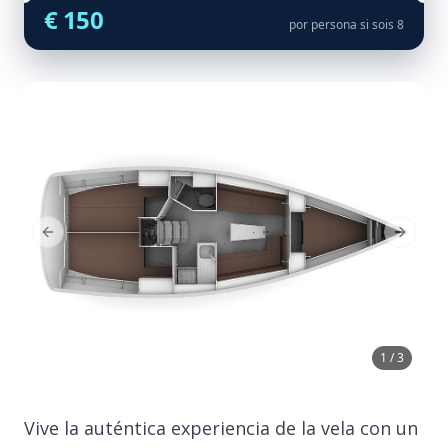
€ 150
por persona si sois 8
Previous Slide
Next Sl
1 / 3
Vive la auténtica experiencia de la vela con un