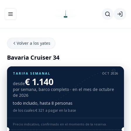
Abrir/cerrar el menú de navegación
Volver a los yates
Bavaria Cruiser 34
TARIFA SEMANAL
OCT 2026
€ 1.140
desde
por semana, barco completo
· en el mes de octubre
de 2026
todo incluido, hasta 8 personas
de los cuales € 321 a pagar en la base
Precio indicativo, confirmado en el momento de la reserva.