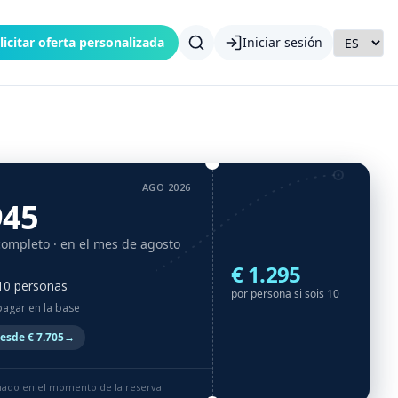
licitar oferta personalizada
Iniciar sesión
AGO 2026
945
completo
· en el mes de agosto
€ 1.295
 10 personas
por persona si sois 10
pagar en la base
esde € 7.705
→
rmado en el momento de la reserva.