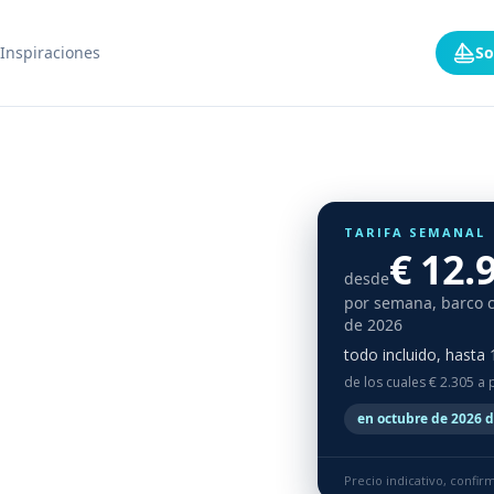
Inspiraciones
So
TARIFA SEMANAL
€ 12.
desde
por semana, barco 
de 2026
todo incluido, hasta
de los cuales € 2.305 a 
en octubre de 2026 d
Precio indicativo, confi