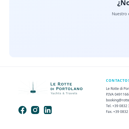
¿No
Nuestro e
CONTACTO
Le Rotte di Po
P.IVA 049116
booking@rott
Tel. +39 0832
Fax. +39 0832