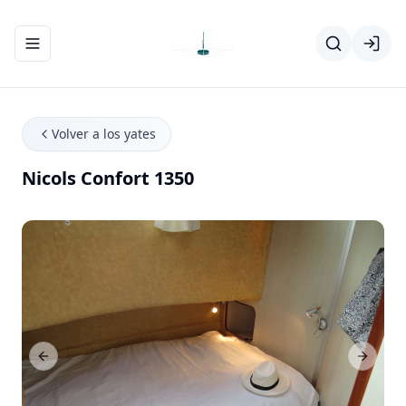
Abrir/cerrar el menú de navegación
Volver a los yates
Nicols Confort 1350
Previous Slide
Next Sl