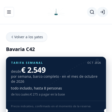
Abrir/cerrar el menú de navegación
Volver a los yates
Bavaria C42
TARIFA SEMANAL
OCT 2026
€ 2.549
desde
por semana, barco completo
· en el mes de octubre
de 2026
todo incluido, hasta 8 personas
de los cuales € 275 a pagar en la base
Precio indicativo, confirmado en el momento de la reserva.