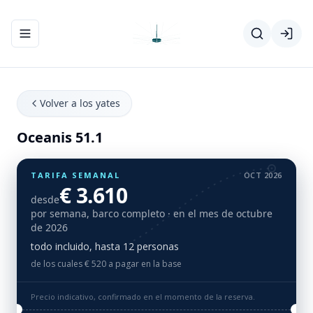
Abrir/cerrar el menú de navegación
Volver a los yates
Oceanis 51.1
TARIFA SEMANAL
OCT 2026
€ 3.610
desde
por semana, barco completo
· en el mes de octubre
de 2026
todo incluido, hasta 12 personas
de los cuales € 520 a pagar en la base
Precio indicativo, confirmado en el momento de la reserva.